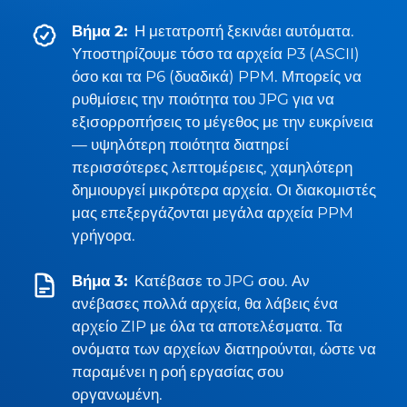
Βήμα 2:
Η μετατροπή ξεκινάει αυτόματα.
Υποστηρίζουμε τόσο τα αρχεία P3 (ASCII)
όσο και τα P6 (δυαδικά) PPM. Μπορείς να
ρυθμίσεις την ποιότητα του JPG για να
εξισορροπήσεις το μέγεθος με την ευκρίνεια
— υψηλότερη ποιότητα διατηρεί
περισσότερες λεπτομέρειες, χαμηλότερη
δημιουργεί μικρότερα αρχεία. Οι διακομιστές
μας επεξεργάζονται μεγάλα αρχεία PPM
γρήγορα.
Βήμα 3:
Κατέβασε το JPG σου. Αν
ανέβασες πολλά αρχεία, θα λάβεις ένα
αρχείο ZIP με όλα τα αποτελέσματα. Τα
ονόματα των αρχείων διατηρούνται, ώστε να
παραμένει η ροή εργασίας σου
οργανωμένη.