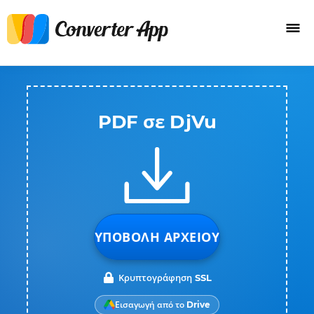
PDF σε DjVu
ΥΠΟΒΟΛΉ ΑΡΧΕΊΟΥ
Κρυπτογράφηση SSL
Εισαγωγή από το Drive