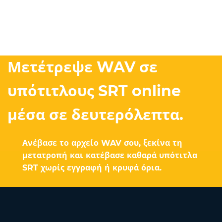
Μετέτρεψε WAV σε
υπότιτλους SRT online
μέσα σε δευτερόλεπτα.
Ανέβασε το αρχείο WAV σου, ξεκίνα τη
μετατροπή και κατέβασε καθαρά υπότιτλα
SRT χωρίς εγγραφή ή κρυφά όρια.