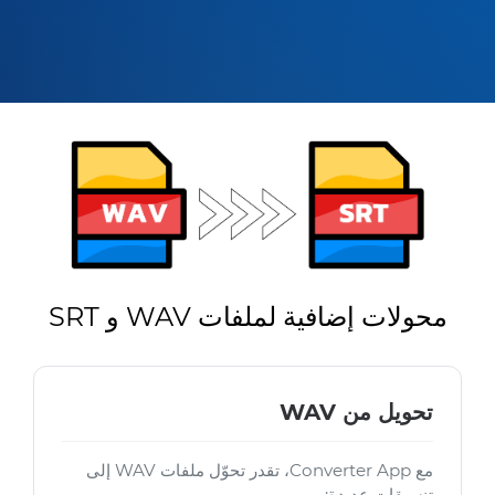
محولات إضافية لملفات WAV و SRT
تحويل من WAV
مع Converter App، تقدر تحوّل ملفات WAV إلى
تنسيقات عديدة: