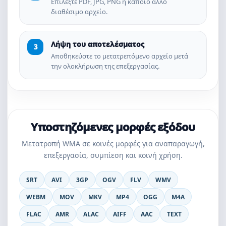
Επιλέξτε PDF, JPG, PNG ή κάποιο άλλο
διαθέσιμο αρχείο.
Λήψη του αποτελέσματος
Αποθηκεύστε το μετατρεπόμενο αρχείο μετά
την ολοκλήρωση της επεξεργασίας.
Υποστηζόμενες μορφές εξόδου
Μετατροπή WMA σε κοινές μορφές για αναπαραγωγή,
επεξεργασία, συμπίεση και κοινή χρήση.
SRT
AVI
3GP
OGV
FLV
WMV
WEBM
MOV
MKV
MP4
OGG
M4A
FLAC
AMR
ALAC
AIFF
AAC
TEXT