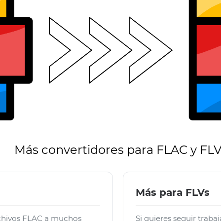
Más convertidores para FLAC y FL
Más para FLVs
rchivos FLAC a muchos
Si quieres seguir traba