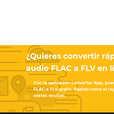
¿Quieres convertir r
audio FLAC a FLV en l
Con la aplicación Converter App, pue
FLAC a FLV gratis. Rápido como el ray
costes ocultos.