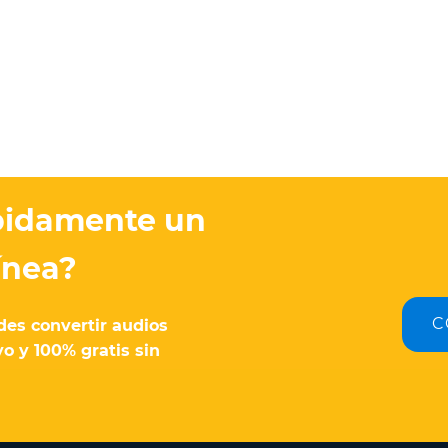
ápidamente un
ínea?
C
des convertir audios
o y 100% gratis sin