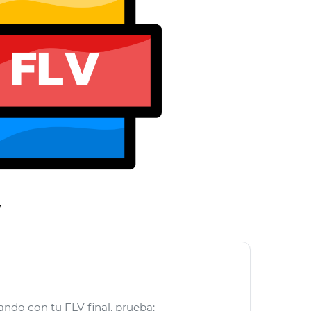
V
jando con tu FLV final, prueba: