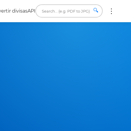
🔍
ertir divisas
API