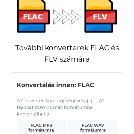
További konverterek FLAC és
FLV számára
Konvertálás innen: FLAC
A Converter App segítségével a(z) FLAC
fájlokat számos más formátumba
konvertálhatja:
FLAC MP3
FLAC WAV
formátumra
formátumra