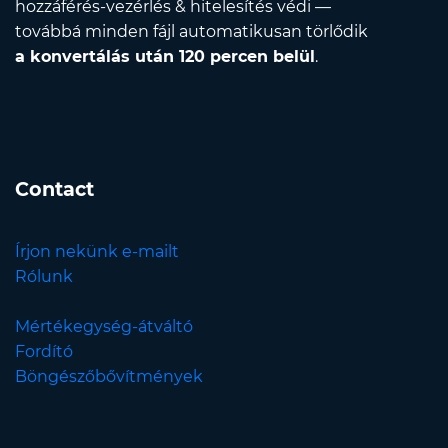
hozzáférés-vezérlés & hitelesítés védi —
továbbá minden fájl automatikusan törlődik
a konvertálás után 120 percen belül
.
Contact
Írjon nekünk e-mailt
Rólunk
Mértékegység-átváltó
Fordító
Böngészőbővítmények