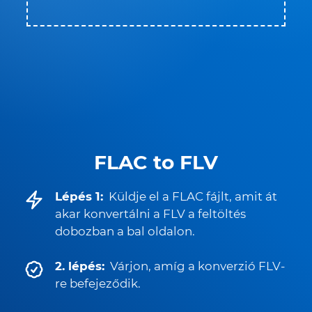
FLAC to FLV
Lépés 1:
Küldje el a FLAC fájlt, amit át
akar konvertálni a FLV a feltöltés
dobozban a bal oldalon.
2. lépés:
Várjon, amíg a konverzió FLV-
re befejeződik.