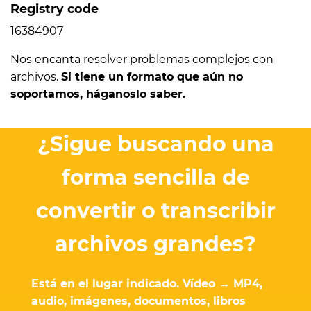
Registry code
16384907
Nos encanta resolver problemas complejos con
archivos.
Si tiene un formato que aún no
soportamos, háganoslo saber.
¿Sigue buscando una
forma sencilla de
convertir o transcribir
archivos grandes?
Está en el lugar indicado. Vídeo → MP4,
audio, imágenes, documentos, libros