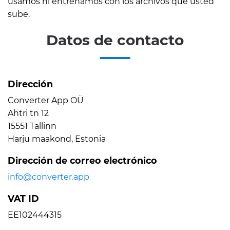
usamos ni entrenamos con los archivos que usted
sube.
Datos de contacto
Dirección
Converter App OÜ
Ahtri tn 12
15551 Tallinn
Harju maakond, Estonia
Dirección de correo electrónico
info@converter.app
VAT ID
EE102444315