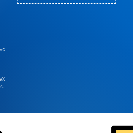
ivo
TeX
s.