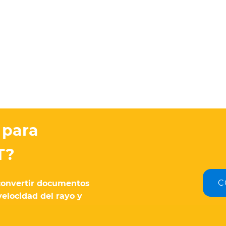
 para
T?
C
 convertir documentos
velocidad del rayo y