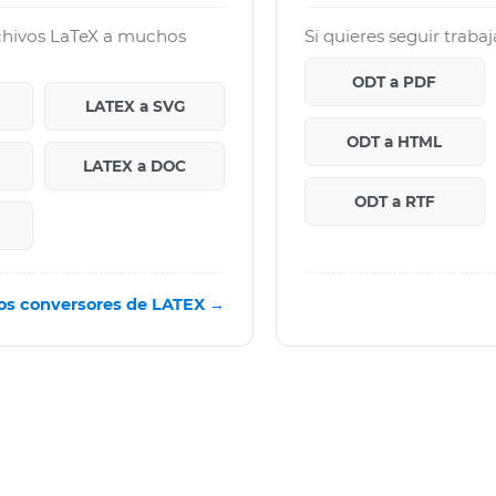
chivos LaTeX a muchos
Si quieres seguir traba
ODT a PDF
LATEX a SVG
ODT a HTML
LATEX a DOC
ODT a RTF
los conversores de LATEX →