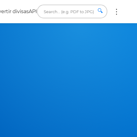
🔍
ertir divisas
API