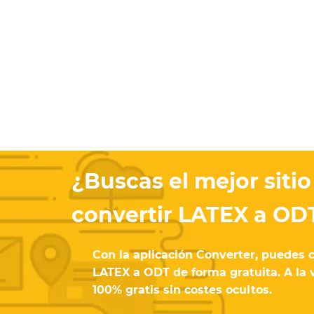
¿Buscas el mejor sitio
convertir LATEX a OD
Con la aplicación Converter, puedes
LATEX a ODT de forma gratuita. A la 
100% gratis sin costes ocultos.