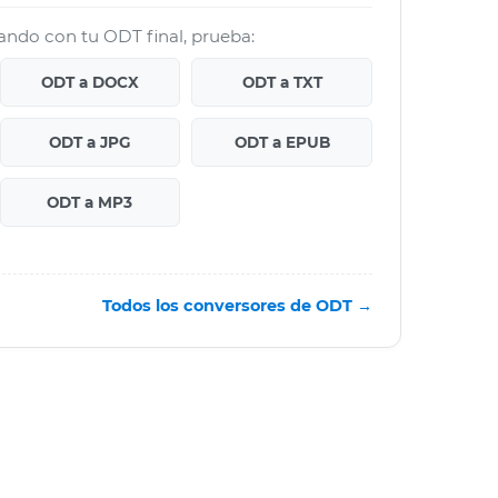
jando con tu ODT final, prueba:
ODT a DOCX
ODT a TXT
ODT a JPG
ODT a EPUB
ODT a MP3
Todos los conversores de ODT →