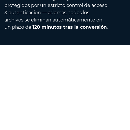
protegidos por un estricto control de acceso
& autenticación — además, todos los
archivos se eliminan automáticamente en
un plazo de
120 minutos tras la conversión
.
Contact
Envíanos un correo electrónico
Acerca de nosotros
Convertidor de unidades
Traductor
Extensiones de navegador