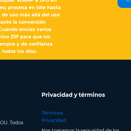
ualquier WBMP a JPG en
s; procesa en lote hasta
 de uso más allá del uso
ante la conversión
 Cuando envías varios
ico ZIP para que los
iempre y de confianza
todos los días.
Privacidad y términos
Términos
Privacidad
 OÜ. Todos
Nos tomamos la seguridad de los