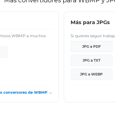
Más convertidores para WBMP y J
Más para JPGs
archivos WBMP a muchos
Si quieres seguir traba
JPG a PDF
JPG a TXT
JPG a WEBP
os conversores de WBMP →