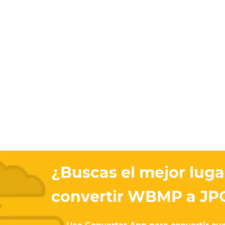
¿Buscas el mejor luga
convertir WBMP a JP