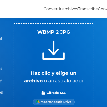
Convertir archivos
Transcribe
Conv
WBMP 2 JPG
l
es
Haz clic y elige un
archivo
o arrástralo aquí
y
es
Cifrado SSL
Importar desde Drive