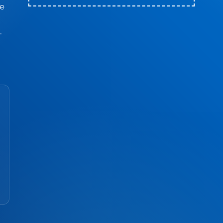
te
.
,