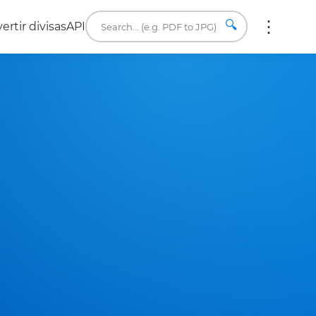
🔍
ertir divisas
API