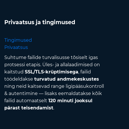
Privaatsus ja tingimused
Tingimused
Privaatsus
Suhtume failide turvalisusse tõsiselt igas
protsessi etapis. Üles- ja allalaadimised on
kaitstud
SSL/TLS-krüptimisega
, failid
töödeldakse
turvatud andmekeskustes
ning neid kaitsevad range ligipääsukontroll
& autentimine — lisaks eemaldatakse kõik
failid automaatselt
120 minuti jooksul
pärast teisendamist
.