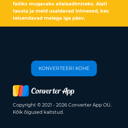
failiks mugavaks allalaadimiseks. Alati
tasuta ja meid usaldavad inimesed, kes
teisendavad meiega iga päev.
KONVERTEERI KOHE
Copyright © 2021 - 2026 Converter App OÜ.
Kõik õigused kaitstud.