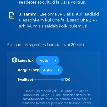
seadetes soovitud laius ja kõrgus.
3. samm:
Lae oma JPG alla. Kui laadisid
üles rohkem kui ühe faili, saad ühe ZIP-
arhiivi, mis sisaldab kõiki tulemusi.
Sa saad korraga üles laadida kuni 20 pilti.
Laius (px):
Kõrgus (px):
Kvaliteet
100
Jätke üks mõõde valikule „Auto”, et vältida
moonutusi. Valige 100 maksimaalse detailsuse
saavutamiseks või 85–95 parimaks tasakaaluks
visuaalse kvaliteedi ja väiksema failimahu vahel.