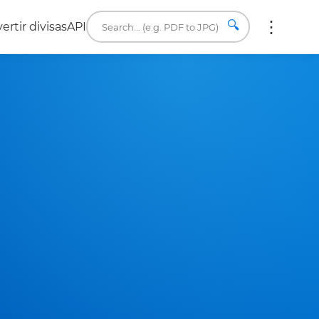
🔍
ertir divisas
API