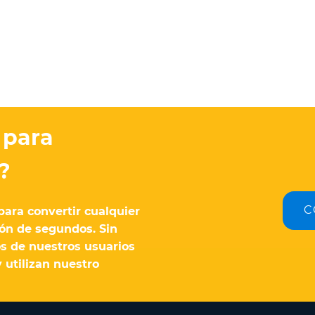
 para
?
C
para convertir cualquier
ón de segundos. Sin
s de nuestros usuarios
 utilizan nuestro