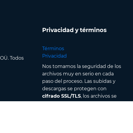
Privacidad y términos
Términos
Privacidad
 OÜ. Todos
Nos tomamos la seguridad de los
archivos muy en serio en cada
paso del proceso. Las subidas y
descargas se protegen con
cifrado SSL/TLS
, los archivos se
procesan en
centros de datos
seguros
y están protegidos por
un estricto control de acceso &
autenticación — además, todos