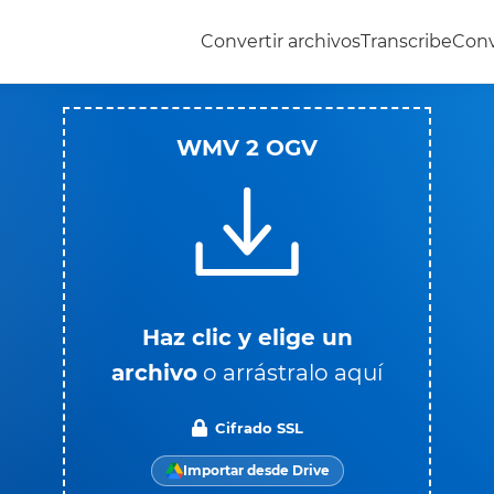
Convertir archivos
Transcribe
Conv
WMV 2 OGV
Haz clic y elige un
archivo
o arrástralo aquí
Cifrado SSL
Importar desde Drive