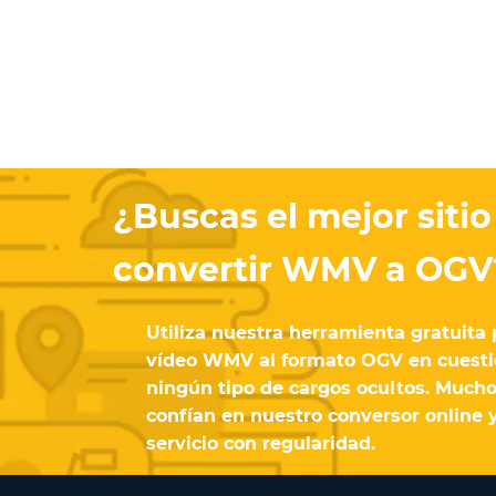
¿Buscas el mejor sitio
convertir WMV a OGV
Utiliza nuestra herramienta gratuita 
vídeo WMV al formato OGV en cuesti
ningún tipo de cargos ocultos. Mucho
confían en nuestro conversor online y
servicio con regularidad.