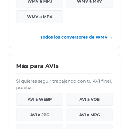
WMV a MP3
WMV a MKV
WMV a MP4
Todos los conversores de WMV →
Más para AVIs
Si quieres seguir trabajando con tu AVI final,
prueba:
AVI a WEBP
AVI a VOB
AVI a JPG
AVI a MPG