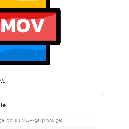
ks
le
öga lõpliku MOV-ga, proovige: