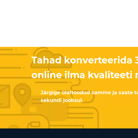
Tahad konverteerida
online ilma kvaliteet
Järgige ülaltoodud samme ja saate 
sekundi jooksul.