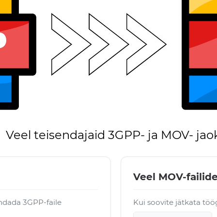
Veel teisendajaid 3GPP- ja MOV- jao
Veel MOV-failide
ndada 3GPP-faile
Kui soovite jätkata tö