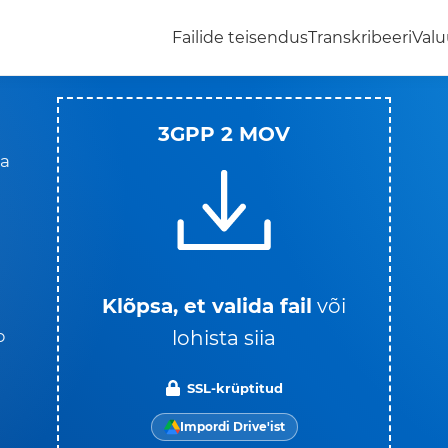
Failide teisendus
Transkribeeri
Valu
3GPP 2 MOV
da
Klõpsa, et valida fail
või
lohista siia
b
SSL-krüptitud
Impordi Drive'ist