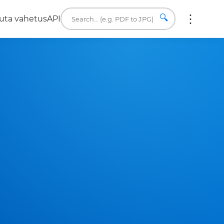
🔍
uta vahetus
API