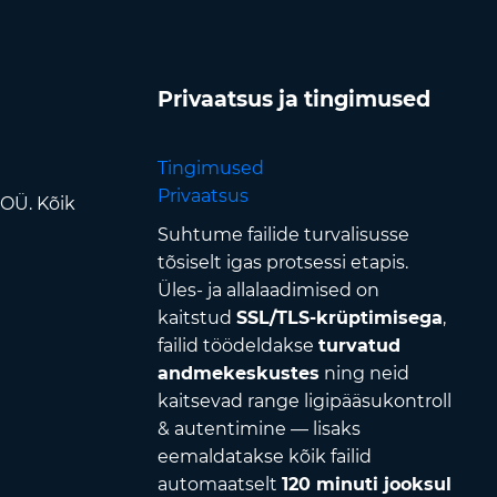
Privaatsus ja tingimused
Tingimused
Privaatsus
 OÜ. Kõik
Suhtume failide turvalisusse
tõsiselt igas protsessi etapis.
Üles- ja allalaadimised on
kaitstud
SSL/TLS-krüptimisega
,
failid töödeldakse
turvatud
andmekeskustes
ning neid
kaitsevad range ligipääsukontroll
& autentimine — lisaks
eemaldatakse kõik failid
automaatselt
120 minuti jooksul