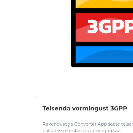
Teisenda vormingust 3GPP
Rakendusega Converter App saate teise
paljudesse teistesse vormingutesse: