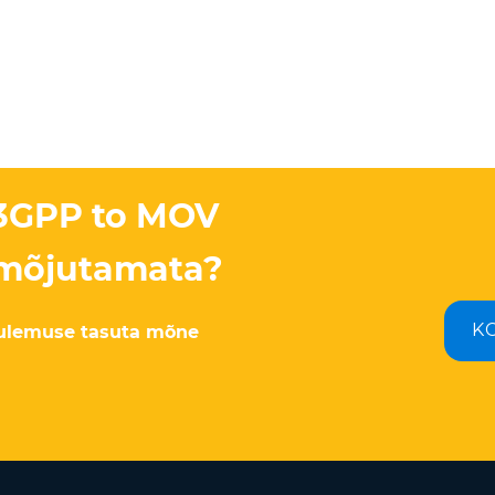
 3GPP to MOV
i mõjutamata?
K
tulemuse tasuta mõne