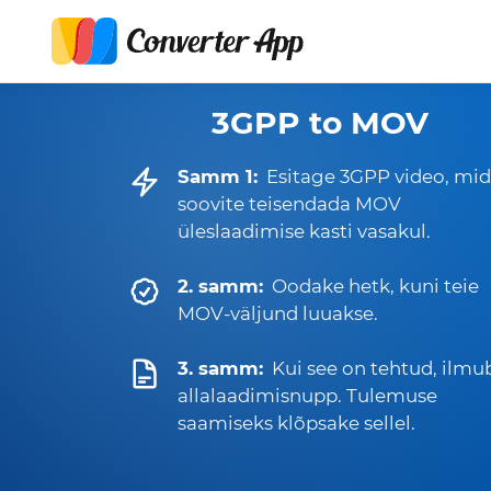
3GPP to MOV
Samm 1:
Esitage 3GPP video, mi
soovite teisendada MOV
üleslaadimise kasti vasakul.
2. samm:
Oodake hetk, kuni teie
MOV-väljund luuakse.
3. samm:
Kui see on tehtud, ilmu
allalaadimisnupp. Tulemuse
saamiseks klõpsake sellel.