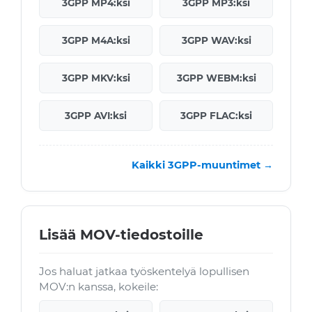
3GPP MP4:ksi
3GPP MP3:ksi
3GPP M4A:ksi
3GPP WAV:ksi
3GPP MKV:ksi
3GPP WEBM:ksi
3GPP AVI:ksi
3GPP FLAC:ksi
Kaikki 3GPP-muuntimet →
Lisää MOV-tiedostoille
Jos haluat jatkaa työskentelyä lopullisen
MOV:n kanssa, kokeile: