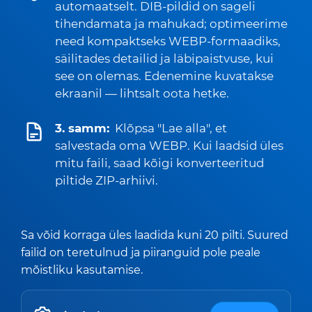
automaatselt. DIB-pildid on sageli
tihendamata ja mahukad; optimeerime
need kompaktseks WEBP-formaadiks,
säilitades detailid ja läbipaistvuse, kui
see on olemas. Edenemine kuvatakse
ekraanil — lihtsalt oota hetke.
3. samm:
Klõpsa "Lae alla", et
salvestada oma WEBP. Kui laadsid üles
mitu faili, saad kõigi konverteeritud
piltide ZIP-arhiivi.
Sa võid korraga üles laadida kuni 20 pilti. Suured
failid on teretulnud ja piiranguid pole peale
mõistliku kasutamise.