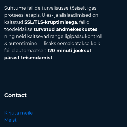
Suhtume failide turvalisusse tõsiselt igas
protsessi etapis. Üles- ja allalaadimised on
kaitstud
SSL/TLS-krüptimisega
, failid
töödeldakse
turvatud andmekeskustes
ning neid kaitsevad range ligipääsukontroll
& autentimine — lisaks eemaldatakse kõik
failid automaatselt
120 minuti jooksul
pärast teisendamist
.
Contact
Kirjuta meile
Meist