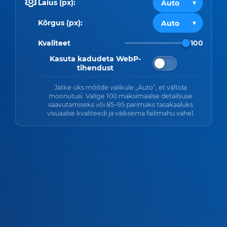
Laius (px):
Kõrgus (px):
Kvaliteet
100
Kasuta kadudeta WebP-
tihendust
Jätke üks mõõde valikule „Auto”, et vältida
moonutusi. Valige 100 maksimaalse detailsuse
saavutamiseks või 85–95 parimaks tasakaaluks
visuaalse kvaliteedi ja väiksema failimahu vahel.