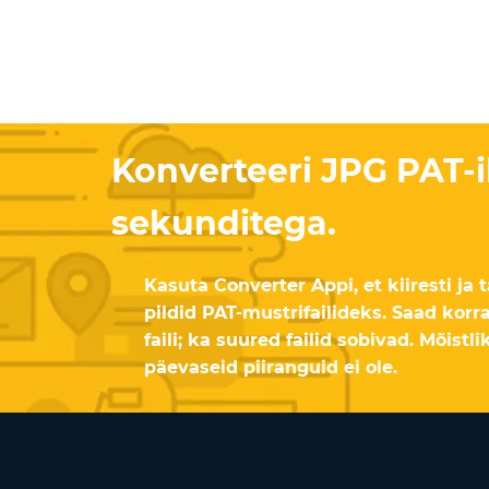
Konverteeri JPG PAT-i
sekunditega.
Kasuta Converter Appi, et kiiresti ja
pildid PAT-mustrifailideks. Saad korr
faili; ka suured failid sobivad. Mõistl
päevaseid piiranguid ei ole.