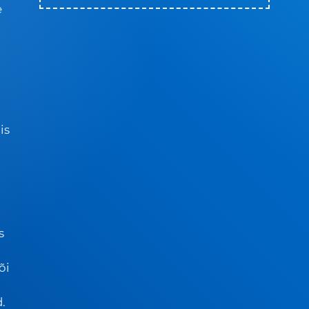
e
is
s
a
õi
.