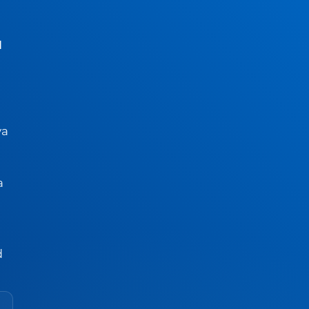
d
va
a
d