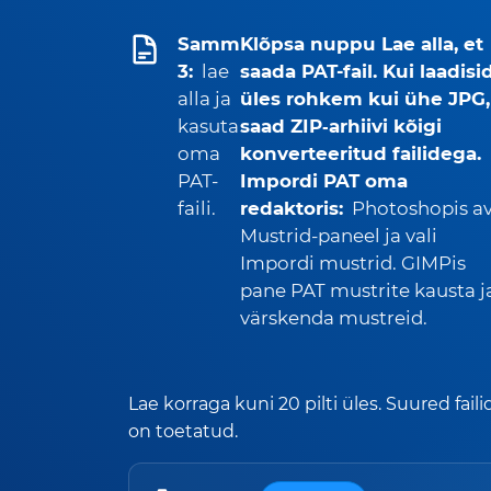
Samm
Klõpsa nuppu Lae alla, et
3:
lae
saada PAT-fail. Kui laadisi
alla ja
üles rohkem kui ühe JPG,
kasuta
saad ZIP‑arhiivi kõigi
oma
konverteeritud failidega.
PAT-
Impordi PAT oma
faili.
redaktoris:
Photoshopis a
Mustrid-paneel ja vali
Impordi mustrid. GIMPis
pane PAT mustrite kausta j
värskenda mustreid.
Lae korraga kuni 20 pilti üles. Suured faili
on toetatud.