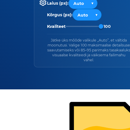
Laius (px):
Kõrgus (px):
Kvaliteet
100
Jätke üks mõõde valikule „Auto”, et vältida
moonutusi. Valige 100 maksimaalse detailsuse
saavutamiseks või 85–95 parimaks tasakaaluk
visuaalse kvaliteedi ja väiksema failimahu
vahel.