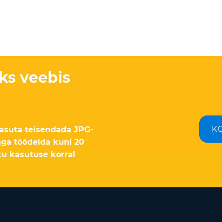
ks veebis
K
 tasuta teisendada JPG-
aga töödelda kuni 20
iku kasutuse korral