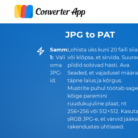
JPG to PAT
Samm
Lohista üks kuni 20 faili siia
1:
Vali
või klõpsa, et sirvida. Suure
oma
pildid sobivad hästi. Ava
JPG-
Seaded, et vajadusel määra
id.
täpne laius ja kõrgus.
Mustrite puhul töötab sage
kõige paremini
ruudukujuline plaat, nt
256×256 või 512×512. Kasut
sRGB JPG-e, et värvid jääks
rakendustes ühtlased.