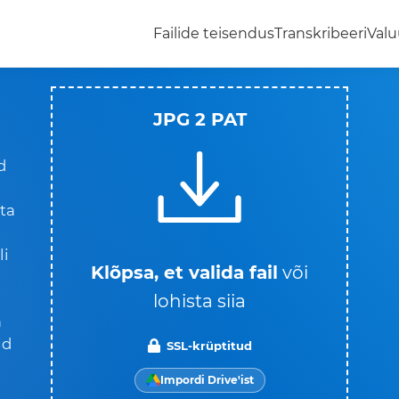
Failide teisendus
Transkribeeri
Valu
JPG 2 PAT
d
ta
li
Klõpsa, et valida fail
või
lohista siia
a
id
SSL-krüptitud
Impordi Drive'ist