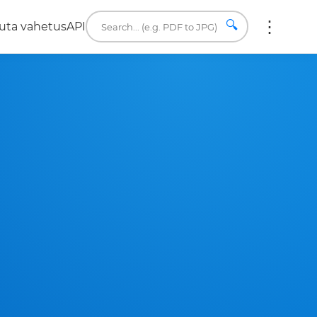
🔍
uta vahetus
API