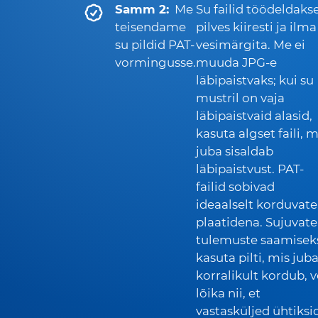
Samm 2:
Me
Su failid töödeldaks
teisendame
pilves kiiresti ja ilma
su pildid PAT-
vesimärgita. Me ei
vormingusse.
muuda JPG-e
läbipaistvaks; kui su
mustril on vaja
läbipaistvaid alasid,
kasuta algset faili, m
juba sisaldab
läbipaistvust. PAT-
failid sobivad
ideaalselt korduvate
plaatidena. Sujuvate
tulemuste saamisek
kasuta pilti, mis jub
korralikult kordub, v
lõika nii, et
vastasküljed ühtiksid