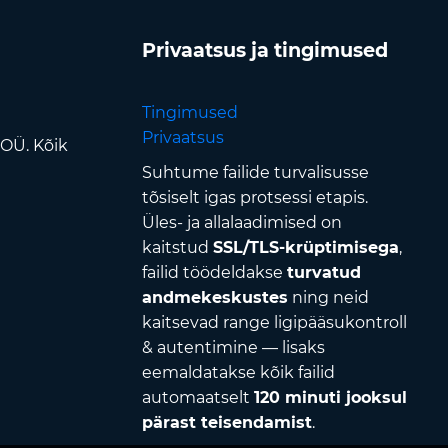
Privaatsus ja tingimused
Tingimused
Privaatsus
 OÜ. Kõik
Suhtume failide turvalisusse
tõsiselt igas protsessi etapis.
Üles- ja allalaadimised on
kaitstud
SSL/TLS-krüptimisega
,
failid töödeldakse
turvatud
andmekeskustes
ning neid
kaitsevad range ligipääsukontroll
& autentimine — lisaks
eemaldatakse kõik failid
automaatselt
120 minuti jooksul
pärast teisendamist
.