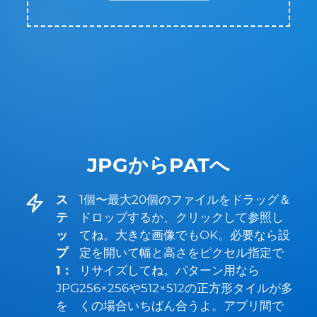
JPGからPATへ
ス
1個〜最大20個のファイルをドラッグ＆
テ
ドロップするか、クリックして参照し
ッ
てね。大きな画像でもOK。必要なら設
プ
定を開いて幅と高さをピクセル指定で
1：
リサイズしてね。パターン用なら
JPG
256×256や512×512の正方形タイルが多
を
くの場合いちばん合うよ。アプリ間で