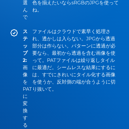
選
色を揃えたいならsRGBのJPGを使って
ん
ね。
で
ス
ファイルはクラウドで素早く処理さ
テ
れ、透かしは入らない。JPGから透過
ッ
部分は作らない。パターンに透過が必
プ
要なら、最初から透過を含む画像を使
2:
って。PATファイルは繰り返しタイル
画
に最適だ。シームレスな結果にするに
像
は、すでにきれいにタイル化する画像
を
を使うか、反対側の端が合うように切
PAT
り抜いて。
に
変
換
す
る