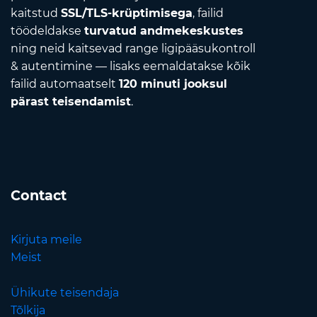
kaitstud
SSL/TLS-krüptimisega
, failid
töödeldakse
turvatud andmekeskustes
ning neid kaitsevad range ligipääsukontroll
& autentimine — lisaks eemaldatakse kõik
failid automaatselt
120 minuti jooksul
pärast teisendamist
.
Contact
Kirjuta meile
Meist
Ühikute teisendaja
Tõlkija