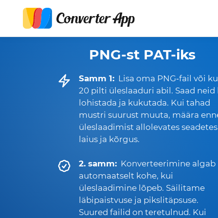
PNG-st PAT-iks
Samm 1:
Lisa oma PNG‑fail või ku
20 pilti üleslaaduri abil. Saad neid
lohistada ja kukutada. Kui tahad
mustri suurust muuta, määra enn
üleslaadimist allolevates seadetes
laius ja kõrgus.
2. samm:
Konverteerimine algab
automaatselt kohe, kui
üleslaadimine lõpeb. Säilitame
läbipaistvuse ja pikslitäpsuse.
Suured failid on teretulnud. Kui