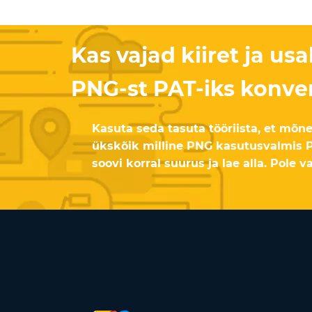
Kas vajad kiiret ja us
PNG-st PAT-iks konver
Kasuta seda tasuta tööriista, et mõ
ükskõik milline PNG kasutusvalmis PA
soovi korral suurus ja lae alla. Pole v