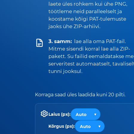
laete üles rohkem kui ühe PNG,
töötleme neid paralleelselt ja
koostame kõigi PAT-tulemuste
jaoks ühe ZIP-arhiivi.
3. samm:
lae alla oma PAT-fail.
Mitme sisendi korral lae alla ZIP-
pakett. Su failid eemaldatakse me
serveritest automaatselt, tavalisel
tunni jooksul.
Korraga saad üles laadida kuni 20 pilti.
Laius (px):
Kõrgus (px):