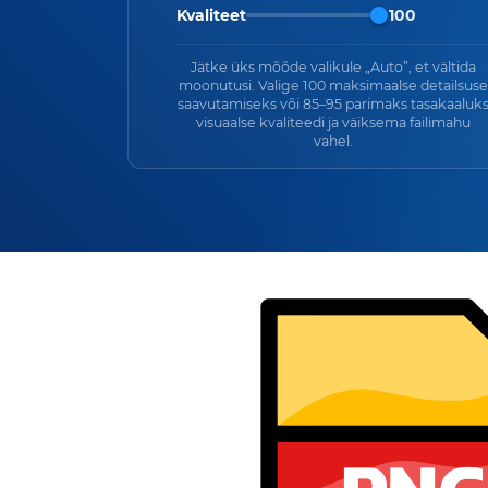
Kvaliteet
100
Jätke üks mõõde valikule „Auto”, et vältida
moonutusi. Valige 100 maksimaalse detailsuse
saavutamiseks või 85–95 parimaks tasakaaluk
visuaalse kvaliteedi ja väiksema failimahu
vahel.