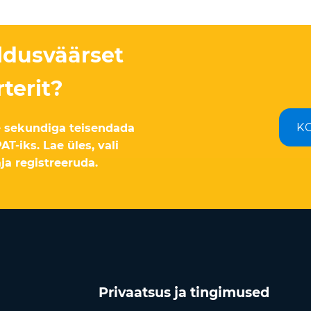
aldusväärset
terit?
K
ne sekundiga teisendada
T-iks. Lae üles, vali
aja registreeruda.
Privaatsus ja tingimused