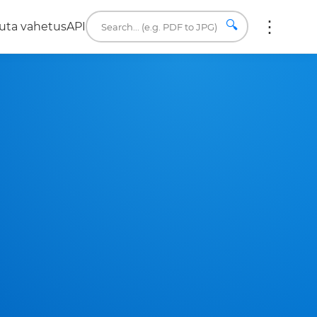
🔍
uta vahetus
API