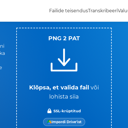
Failide teisendus
Transkribeeri
Valu
PNG 2 PAT
ni
 ka
e
Klõpsa, et valida fail
või
lohista siia
SSL-krüptitud
Impordi Drive'ist