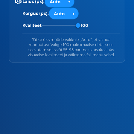
Laius (px):
Kõrgus (px):
Kvaliteet
100
Jätke üks mõõde valikule „Auto”, et vältida
moonutusi. Valige 100 maksimaalse detailsuse
saavutamiseks või 85–95 parimaks tasakaaluks
visuaalse kvaliteedi ja väiksema failimahu vahel.