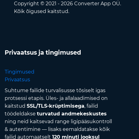
Copyright © 2021 - 2026 Converter App OÜ.
Kõik õigused kaitstud.
Privaatsus ja tingimused
Tingimused
Privaatsus
Suhtume failide turvalisusse tõsiselt igas
protsessi etapis. Üles- ja allalaadimised on
kaitstud
SSL/TLS-krüptimisega
, failid
töödeldakse
turvatud andmekeskustes
ning neid kaitsevad range ligipääsukontroll
& autentimine — lisaks eemaldatakse kõik
failid automaatselt
120 minuti jooksul