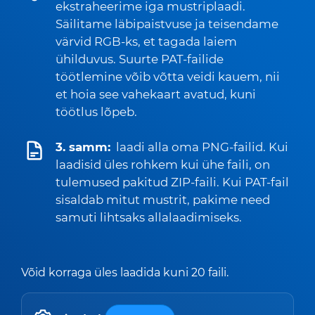
ekstraheerime iga mustriplaadi.
Säilitame läbipaistvuse ja teisendame
värvid RGB-ks, et tagada laiem
ühilduvus. Suurte PAT-failide
töötlemine võib võtta veidi kauem, nii
et hoia see vahekaart avatud, kuni
töötlus lõpeb.
3. samm:
laadi alla oma PNG-failid. Kui
laadisid üles rohkem kui ühe faili, on
tulemused pakitud ZIP-faili. Kui PAT-fail
sisaldab mitut mustrit, pakime need
samuti lihtsaks allalaadimiseks.
Võid korraga üles laadida kuni 20 faili.