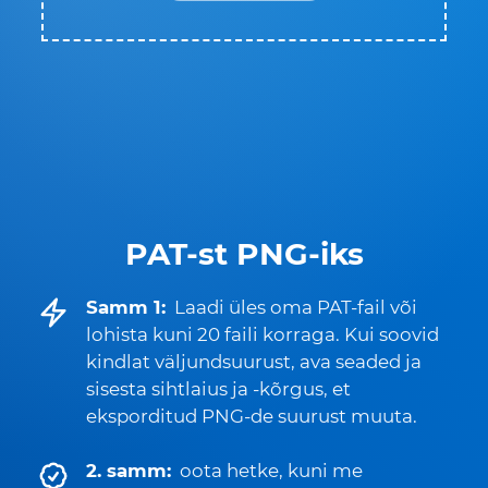
PAT-st PNG-iks
Samm 1:
Laadi üles oma PAT-fail või
lohista kuni 20 faili korraga. Kui soovid
kindlat väljundsuurust, ava seaded ja
sisesta sihtlaius ja -kõrgus, et
eksporditud PNG-de suurust muuta.
2. samm:
oota hetke, kuni me