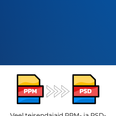
Veel teisendajaid PPM- ja PSD-