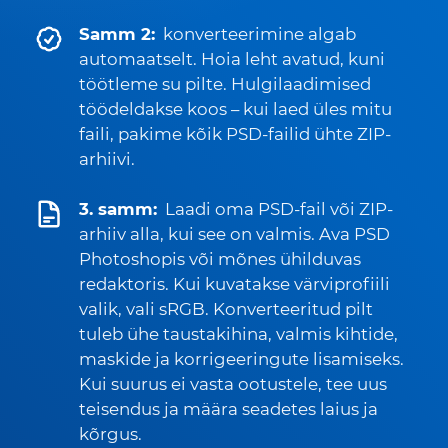
Samm 2:
konverteerimine algab
automaatselt. Hoia leht avatud, kuni
töötleme su pilte. Hulgilaadimised
töödeldakse koos – kui laed üles mitu
faili, pakime kõik PSD-failid ühte ZIP-
arhiivi.
3. samm:
Laadi oma PSD-fail või ZIP-
arhiiv alla, kui see on valmis. Ava PSD
Photoshopis või mõnes ühilduvas
redaktoris. Kui kuvatakse värviprofiili
valik, vali sRGB. Konverteeritud pilt
tuleb ühe taustakihina, valmis kihtide,
maskide ja korrigeeringute lisamiseks.
Kui suurus ei vasta ootustele, tee uus
teisendus ja määra seadetes laius ja
kõrgus.