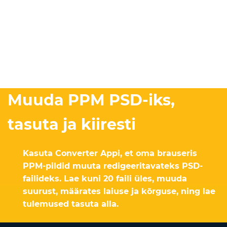
Muuda PPM PSD-iks,
tasuta ja kiiresti
Kasuta Converter Appi, et oma brauseris
PPM-pildid muuta redigeeritavateks PSD-
failideks. Lae kuni 20 faili üles, muuda
suurust, määrates laiuse ja kõrguse, ning lae
tulemused tasuta alla.