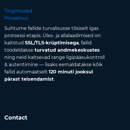
Tingimused
Privaatsus
Suhtume failide turvalisusse tõsiselt igas
protsessi etapis. Üles- ja allalaadimised on
kaitstud
SSL/TLS-krüptimisega
, failid
töödeldakse
turvatud andmekeskustes
ning neid kaitsevad range ligipääsukontroll
& autentimine — lisaks eemaldatakse kõik
failid automaatselt
120 minuti jooksul
pärast teisendamist
.
Contact