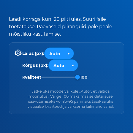
Laadi korraga kuni 20 pilti üles. Suuri faile
toetatakse. Päevaseid piiranguid pole peale
mõistliku kasutamise.
Laius (px):
Kõrgus (px):
Kvaliteet
100
Jätke üks mõõde valikule „Auto”, et vältida
moonutusi. Valige 100 maksimaalse detailsuse
saavutamiseks või 85–95 parimaks tasakaaluks
visuaalse kvaliteedi ja väiksema failimahu vahel.