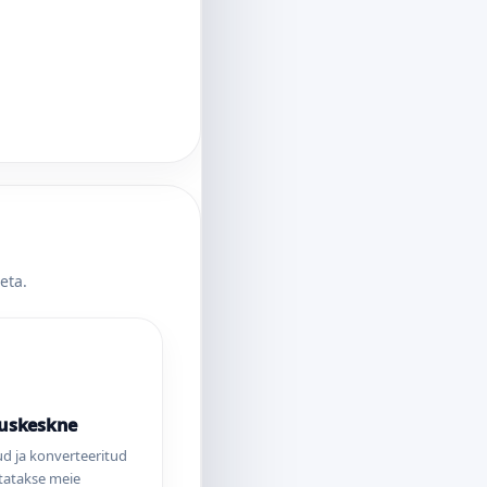
eta.
suskeskne
ud ja konverteeritud
utatakse meie