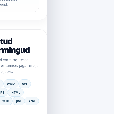
guid.
atud
ormingud
ud vormingutesse
 esitamise, jagamise ja
e jaoks.
WMV
AVI
P3
HTML
TIFF
JPG
PNG