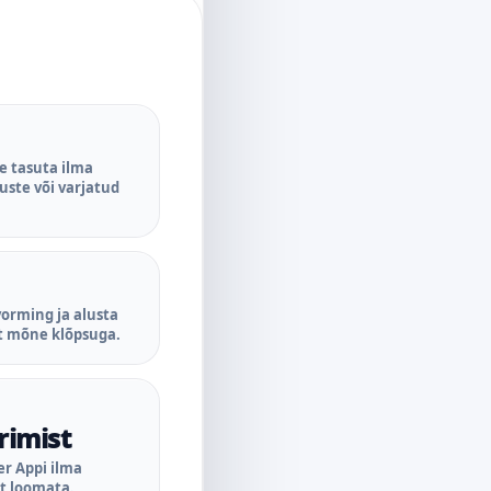
le tasuta ilma
uste või varjatud
 vorming ja alusta
t mõne klõpsuga.
rimist
r Appi ilma
t loomata.