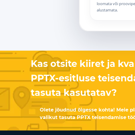
loomata või proovipe
alustamata.
Kas otsite kiiret ja kva
PPTX-esitluse teisend
tasuta kasutatav?
Olete jõudnud õigesse kohta! Meie p
valikut tasuta PPTX teisendamise töör