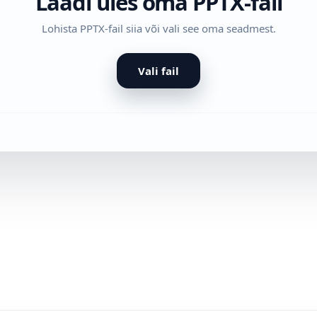
Laadi üles oma PPTX-fail
Lohista PPTX-fail siia või vali see oma seadmest.
Vali fail