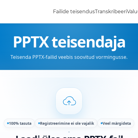
Failide teisendus
Transkribeeri
Valu
PPTX teisendaja
Teisenda PPTX-failid veebis soovitud vormingusse.
100% tasuta
Registreerimine ei ole vajalik
Veel märgideta