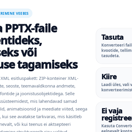
ERIMINE VEEBIS
 PPTX-faile
Tasuta
tideks,
Konverteeri fai
eks või
kvootide, tellim
tasudeta.
use tagamiseks
Kiire
XML esitluspakett: ZIP-konteiner XML-
Laadi üles, vali
ste, seoste, teemavaldkonna andmete,
konverteerimis
ontide ja joonistusobjektidega. Selle
ussüsteemidest, mis lahendavad samad
Ei vaja
id, animatsioonid ja meediate viited, seega
registree
 kui see avatakse tarkvaras, mis käsitleb
valt, või kui teenus ei aktsepteeri
Kasuta Converte
eelnevalt konto
ndamine struktureerib sisu valitud