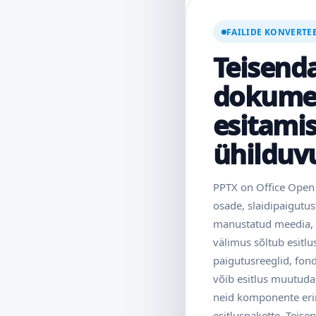
FAILIDE KONVERTE
Teisenda
dokumen
esitamis
ühilduv
PPTX on Office Open 
osade, slaidipaigutu
manustatud meedia, f
välimus sõltub esitl
paigutusreeglid, fond
võib esitlus muutuda,
neid komponente erine
esitluspakette. Teise