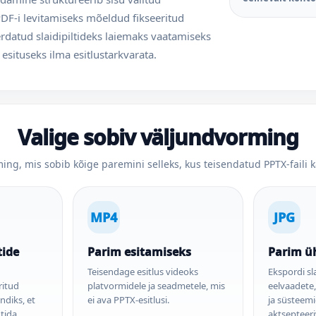
PDF-i levitamiseks mõeldud fikseeritud
rdatud slaidipiltideks laiemaks vaatamiseks
 esituseks ilma esitlustarkvarata.
Valige sobiv väljundvorming
ing, mis sobib kõige paremini selleks, kus teisendatud PPTX-faili 
MP4
JPG
ide
Parim esitamiseks
Parim ü
Teisendage esitlus videoks
Ekspordi sl
ritud
platvormidele ja seadmetele, mis
eelvaadete,
diks, et
ei ava PPTX-esitlusi.
ja süsteemi
tida,
aktsepteer