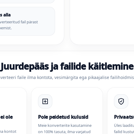
 alla
erteeritud fail pärast
pemist.
Juurdepääs ja failide käitlemine
verteeri faile ilma kontota, vesimärgita ega pikaajalise failihoidmis
ei ole
Pole peidetud kulusid
Privaat
Meie konverterite kasutamine
Üles laadit
lma kontot
on 100% tasuta, ilma varjatud
failid kust