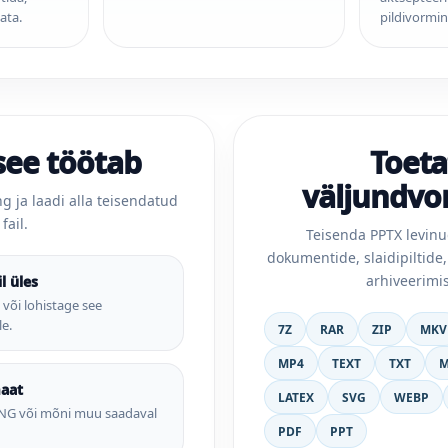
ata.
pildivormin
see töötab
Toet
väljundv
ng ja laadi alla teisendatud
fail.
Teisenda PPTX levin
dokumentide, slaidipiltide,
arhiveerimis
l üles
 või lohistage see
le.
7Z
RAR
ZIP
MKV
MP4
TEXT
TXT
M
maat
LATEX
SVG
WEBP
 PNG või mõni muu saadaval
PDF
PPT