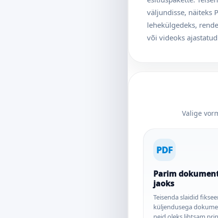
väljundisse, näiteks 
lehekülgedeks, rende
või videoks ajastatud
Valige vorm
PDF
Parim dokument
jaoks
Teisenda slaidid fiksee
küljendusega dokumen
neid oleks lihtsam prin