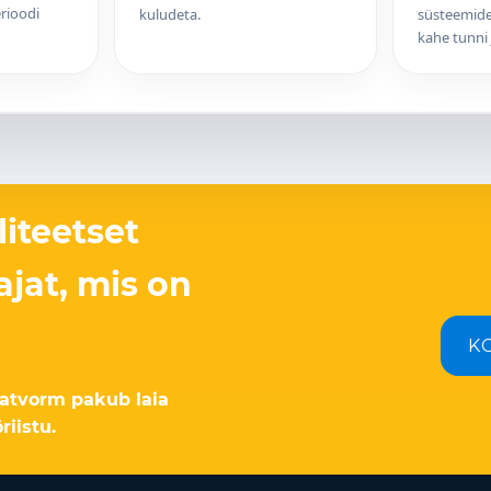
rioodi
kuludeta.
süsteemide
kahe tunni 
liteetset
ajat, mis on
K
latvorm pakub laia
iistu.