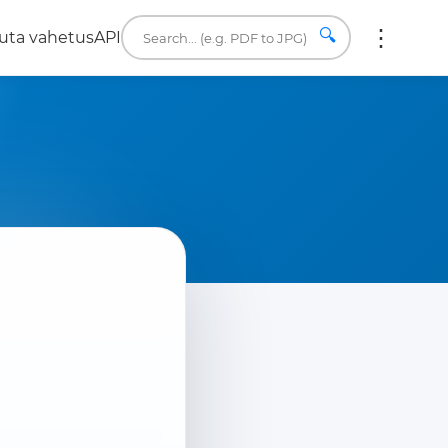
🔍
uta vahetus
API