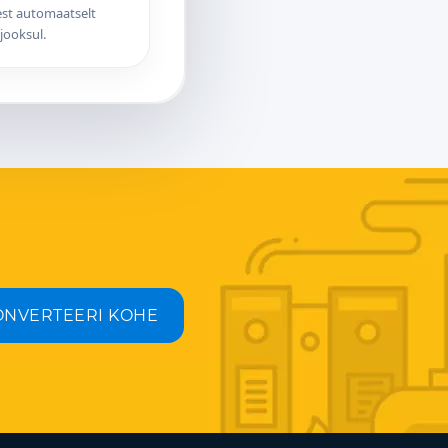
st automaatselt
jooksul.
ONVERTEERI KOHE