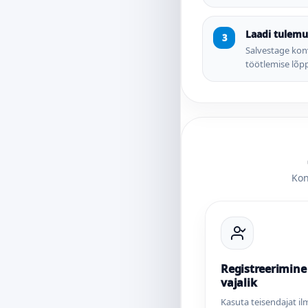
Laadi tulemus
Salvestage konv
töötlemise lõp
Kon
Registreerimine 
vajalik
Kasuta teisendajat i