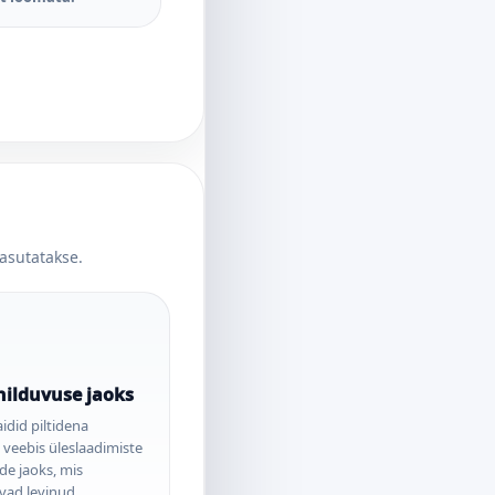
kasutatakse.
hilduvuse jaoks
aidid piltidena
 veebis üleslaadimiste
de jaoks, mis
ivad levinud