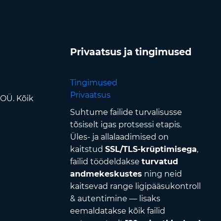
Privaatsus ja tingimused
Tingimused
Privaatsus
 OÜ. Kõik
Suhtume failide turvalisusse
tõsiselt igas protsessi etapis.
Üles- ja allalaadimised on
kaitstud
SSL/TLS-krüptimisega
,
failid töödeldakse
turvatud
andmekeskustes
ning neid
kaitsevad range ligipääsukontroll
& autentimine — lisaks
eemaldatakse kõik failid