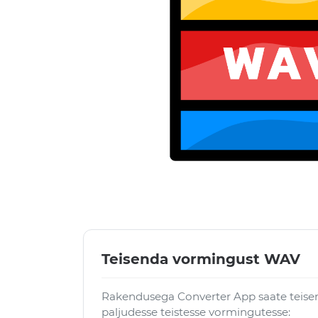
Teisenda vormingust WAV
Rakendusega Converter App saate teise
paljudesse teistesse vormingutesse: