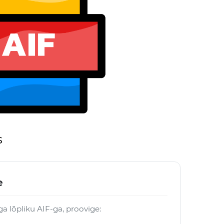
s
e
ga lõpliku AIF-ga, proovige: