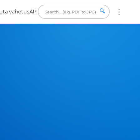
🔍
uta vahetus
API