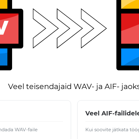
Veel teisendajaid WAV- ja AIF- jaok
Veel AIF-failidel
ndada WAV-faile
Kui soovite jätkata töö