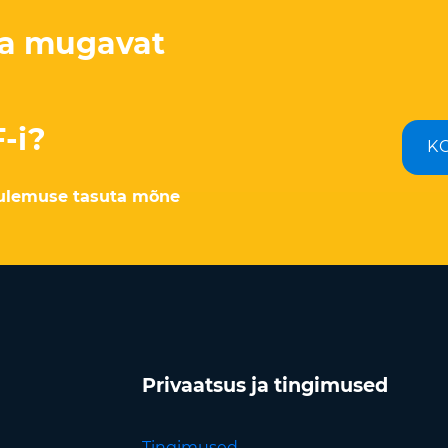
 ja mugavat
-i?
K
tulemuse tasuta mõne
Privaatsus ja tingimused
Tingimused