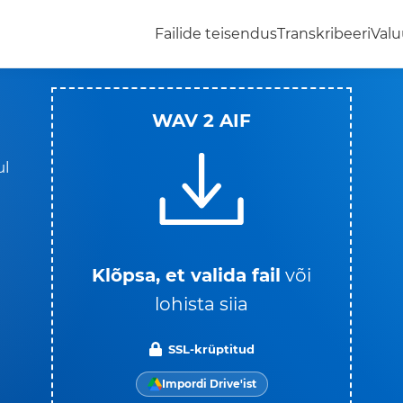
Failide teisendus
Transkribeeri
Valu
WAV 2 AIF
ul
Klõpsa, et valida fail
või
lohista siia
SSL-krüptitud
Impordi Drive'ist