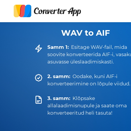
WAV to AIF
Samm 1:
Esitage WAV-fail, mida
soovite konverteerida AIF-i, vasak
asuvasse üleslaadimiskasti.
2. samm:
Oodake, kuni AIF-i
konverteerimine on lõpule viidud.
3. samm:
Klõpsake
allalaadimisnupule ja saate oma
konverteeritud heli tasuta!