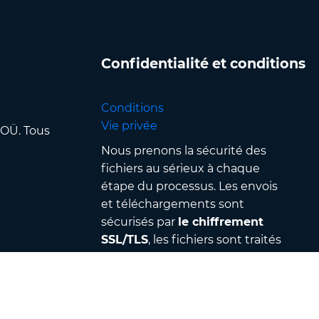
Confidentialité et conditions
Conditions
Vie privée
 OÜ. Tous
Nous prenons la sécurité des
fichiers au sérieux à chaque
étape du processus. Les envois
et téléchargements sont
sécurisés par
le chiffrement
SSL/TLS
, les fichiers sont traités
dans
des centres de données
sécurisés
et protégés par un
contrôle d’accès & une
authentification stricts — en