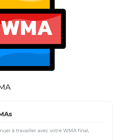
WMA
WMAs
nuer à travailler avec votre WMA final,