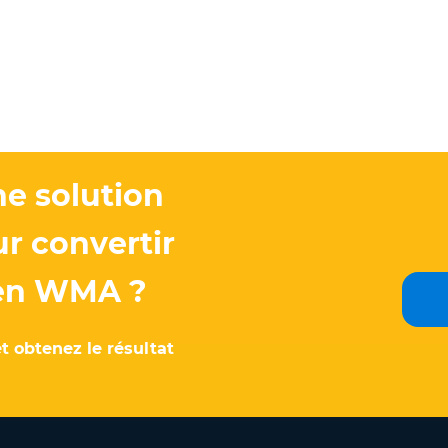
e solution
ur convertir
 en WMA ?
t obtenez le résultat