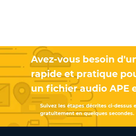
Avez-vous besoin d'un
rapide et pratique po
un fichier audio APE
Suivez les étapes décrites ci-dessus e
gratuitement en quelques secondes.