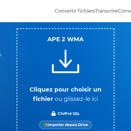
Convertir fichiers
Transcrire
Conve
APE 2 WMA
s
Cliquez pour choisir un
fichier
ou glissez-le ici
Chiffré SSL
Importer depuis Drive