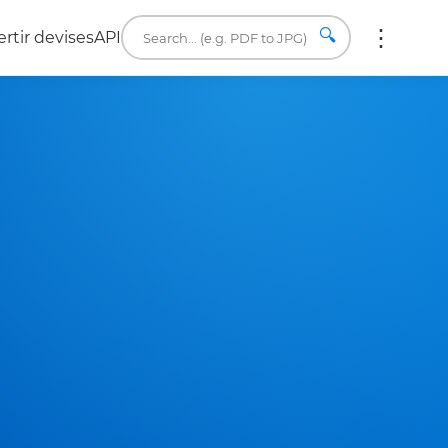
🔍
rtir devises
API