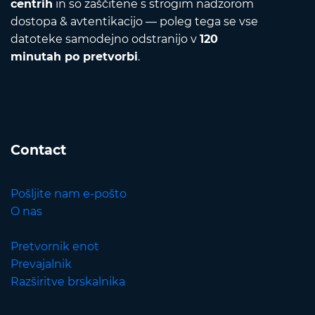
centrih
in so zaščitene s strogim nadzorom
dostopa & avtentikacijo — poleg tega se vse
datoteke samodejno odstranijo v
120
minutah po pretvorbi
.
Contact
Pošljite nam e-pošto
O nas
Pretvornik enot
Prevajalnik
Razširitve brskalnika