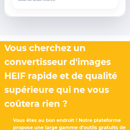
Vous cherchez un
convertisseur d'images
HEIF rapide et de qualité
supérieure qui ne vous
coûtera rien ?
Vous êtes au bon endroit ! Notre plateforme
propose une large gamme d'outils gratuits de