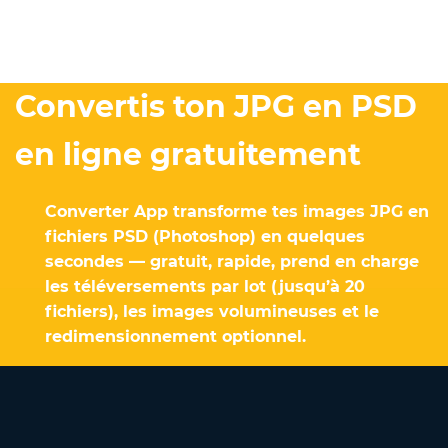
Convertis ton JPG en PSD
en ligne gratuitement
Converter App transforme tes images JPG en
fichiers PSD (Photoshop) en quelques
secondes — gratuit, rapide, prend en charge
les téléversements par lot (jusqu’à 20
fichiers), les images volumineuses et le
redimensionnement optionnel.