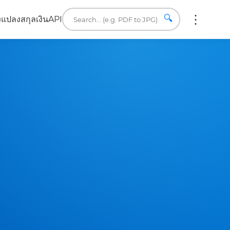
🔍
ง
แปลงสกุลเงิน
API