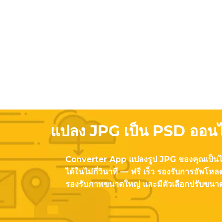
แปลง JPG เป็น PSD ออนไ
Converter App แปลงรูป JPG ของคุณเป็น
ได้ในไม่กี่วินาที — ฟรี เร็ว รองรับการอัพโหลด
รองรับภาพขนาดใหญ่ และมีตัวเลือกปรับขนา