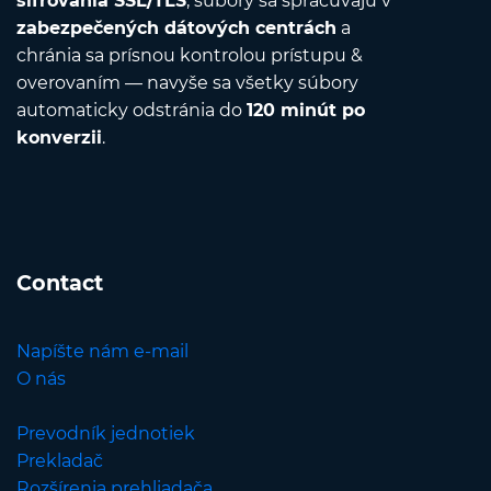
šifrovania SSL/TLS
, súbory sa spracúvajú v
zabezpečených dátových centrách
a
chránia sa prísnou kontrolou prístupu &
overovaním — navyše sa všetky súbory
automaticky odstránia do
120 minút po
konverzii
.
Contact
Napíšte nám e-mail
O nás
Prevodník jednotiek
Prekladač
Rozšírenia prehliadača