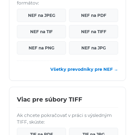
formátov:
NEF na JPEG
NEF na PDF
NEF na TIF
NEF na TIFF
NEF na PNG
NEF na JPG
Všetky prevodníky pre NEF →
Viac pre súbory TIFF
Ak chcete pokračovať v práci s výsledným
TIFF, skúste:
TIF na PDF
TIF na JPG