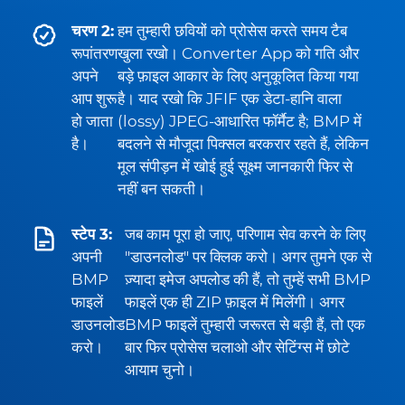
चरण 2:
हम तुम्हारी छवियों को प्रोसेस करते समय टैब
रूपांतरण
खुला रखो। Converter App को गति और
अपने
बड़े फ़ाइल आकार के लिए अनुकूलित किया गया
आप शुरू
है। याद रखो कि JFIF एक डेटा-हानि वाला
हो जाता
(lossy) JPEG-आधारित फॉर्मैट है; BMP में
है।
बदलने से मौजूदा पिक्सल बरकरार रहते हैं, लेकिन
मूल संपीड़न में खोई हुई सूक्ष्म जानकारी फिर से
नहीं बन सकती।
स्टेप 3:
जब काम पूरा हो जाए, परिणाम सेव करने के लिए
अपनी
"डाउनलोड" पर क्लिक करो। अगर तुमने एक से
BMP
ज़्यादा इमेज अपलोड की हैं, तो तुम्हें सभी BMP
फाइलें
फाइलें एक ही ZIP फ़ाइल में मिलेंगी। अगर
डाउनलोड
BMP फाइलें तुम्हारी जरूरत से बड़ी हैं, तो एक
करो।
बार फिर प्रोसेस चलाओ और सेटिंग्स में छोटे
आयाम चुनो।