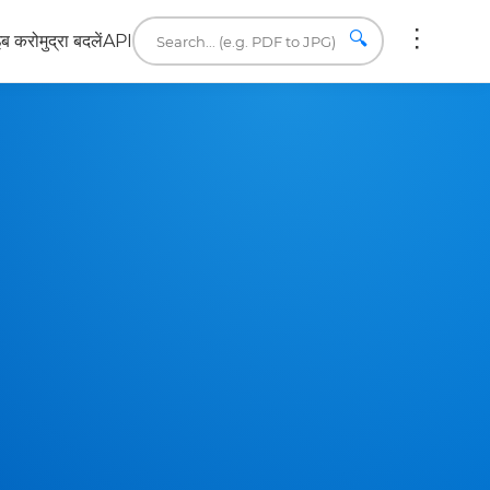
🔍
इब करो
मुद्रा बदलें
API