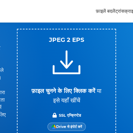
फ़ाइलें बदलें
ट्रांसक्रा
JPEG 2 EPS
र
ले
।
फ़ाइल चुनने के लिए क्लिक करें
या
ारा
इसे यहाँ खींचें
ेता
ं
 लिए
SSL एन्क्रिप्टेड
Drive से इंपोर्ट करें