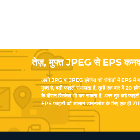
तेज़, मुफ्त JPEG से EPS कनव
अपने JPG या JPEG इमेजेस को सेकंडों में EPS मे
मुफ्त है, बड़ी फाइलें संभालता है, तुम्हें एक बार में 20 
के दौरान रिस्केल भी कर सकता है. अगर तुम कई फाइलें 
EPS फाइलों को आसान डाउनलोड के लिए एक ही ZIP में 