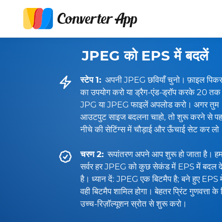
JPEG को EPS में बदलें
स्टेप 1:
अपनी JPEG छवियाँ चुनो। फ़ाइल पिक
का उपयोग करो या ड्रैग-एंड-ड्रॉप करके 20 तक
JPG या JPEG फाइलें अपलोड करो। अगर तुम
आउटपुट साइज बदलना चाहो, तो शुरू करने से पह
नीचे की सेटिंग्स में चौड़ाई और ऊँचाई सेट कर लो
चरण 2:
रूपांतरण अपने आप शुरू हो जाता है। हम
सर्वर हर JPEG को कुछ सेकंड में EPS में बदल द
है। ध्यान दें: JPEG एक बिटमैप है; बने हुए EPS मे
वही बिटमैप शामिल होगा। बेहतर प्रिंट गुणवत्ता के
उच्च-रिज़ॉल्यूशन स्रोत से शुरू करो।