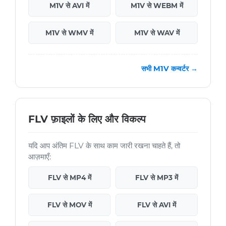
M1V से AVI में
M1V से WEBM में
M1V से WMV में
M1V से WAV में
सभी M1V कन्वर्टर →
FLV फ़ाइलों के लिए और विकल्प
यदि आप अंतिम FLV के साथ काम जारी रखना चाहते हैं, तो
आज़माएँ:
FLV से MP4 में
FLV से MP3 में
FLV से MOV में
FLV से AVI में