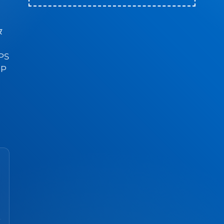
र
ी PS
IP