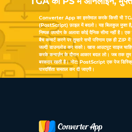
TGA को PS में ऑनलाइन, मुफ्त 
Converter App का इस्तेमाल करके किसी भी TGA इ
(PostScript) फ़ाइल में बदलो। यह बिलकुल मुफ्त है, 
निष्पक्ष उपयोग के अलावा कोई दैनिक सीमा नहीं है। ए
बैच कन्वर्ट करने पर तुम्हारे सभी परिणाम एक ही ZIP में 
जल्दी डाउनलोड कर सको। खास आउटपुट साइज चाहिए? स
करके कन्वर्ज़न के दौरान आकार बदल लो। जब तक तुम 
बरकरार रहती है। नोट: PostScript एक पेज डिस्क्रि
पारदर्शिता समतल कर दी जाएगी।