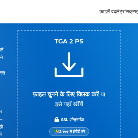
फ़ाइलें बदलें
ट्रांसक्रा
TGA 2 PS
ें
ने
ूरत
फ़ाइल चुनने के लिए क्लिक करें
या
इसे यहाँ खींचें
और
 —
SSL एन्क्रिप्टेड
हो
Drive से इंपोर्ट करें
ं