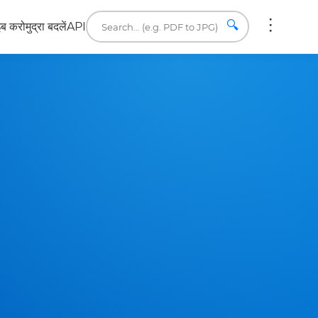
🔍
इब करो
मुद्रा बदलें
API