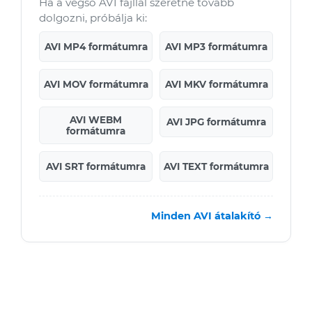
Ha a végső AVI fájllal szeretne tovább
dolgozni, próbálja ki:
AVI MP4 formátumra
AVI MP3 formátumra
AVI MOV formátumra
AVI MKV formátumra
AVI WEBM
AVI JPG formátumra
formátumra
AVI SRT formátumra
AVI TEXT formátumra
Minden AVI átalakító →