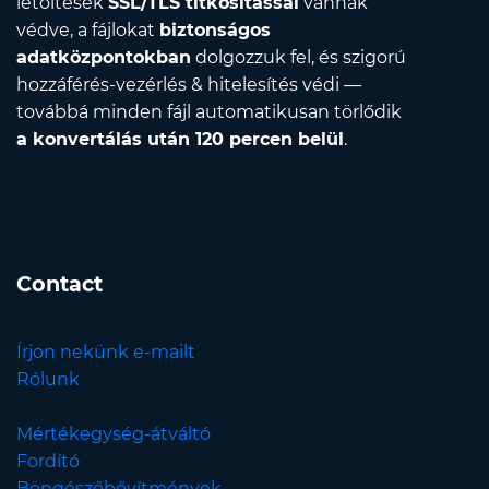
letöltések
SSL/TLS titkosítással
vannak
védve, a fájlokat
biztonságos
adatközpontokban
dolgozzuk fel, és szigorú
hozzáférés-vezérlés & hitelesítés védi —
továbbá minden fájl automatikusan törlődik
a konvertálás után 120 percen belül
.
Contact
Írjon nekünk e-mailt
Rólunk
Mértékegység-átváltó
Fordító
Böngészőbővítmények