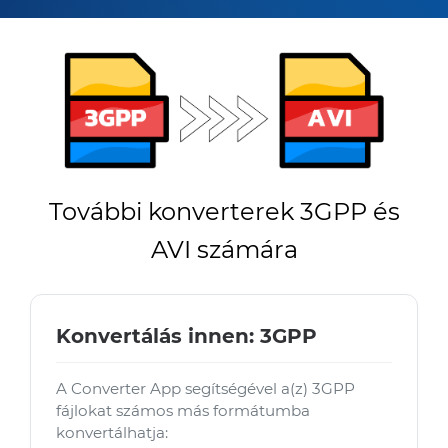
További konverterek 3GPP és
AVI számára
Konvertálás innen: 3GPP
A Converter App segítségével a(z) 3GPP
fájlokat számos más formátumba
konvertálhatja: