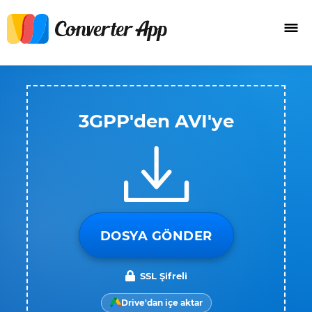
3GPP'den AVI'ye
DOSYA GÖNDER
SSL Şifreli
Drive'dan içe aktar