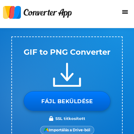
GIF to PNG Converter
FÁJL BEKÜLDÉSE
SSL titkosított
Importálás a Drive-ból