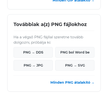
Minden GIF átalakító →
Továbbiak a(z) PNG fájlokhoz
Ha a végső PNG fájllal szeretne tovább
dolgozni, próbálja ki:
PNG → DDS
PNG bol Word be
PNG → JPG
PNG → SVG
Minden PNG átalakító →