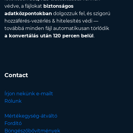
védve, a fájlokat
biztonságos
adatközpontokban
dolgozzuk fel, és szigorú
hozzáférés-vezérlés & hitelesítés védi —
továbbá minden fájl automatikusan törlődik
a konvertálás után 120 percen belül
.
Contact
Írjon nekünk e-mailt
Rólunk
Mértékegység-átváltó
Fordító
Böngészőbővítmények