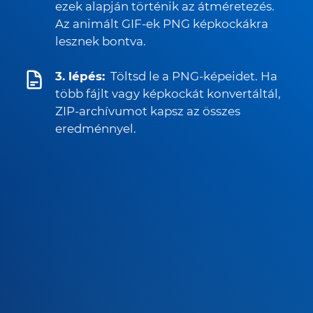
ezek alapján történik az átméretezés.
Az animált GIF-ek PNG képkockákra
lesznek bontva.
3. lépés:
Töltsd le a PNG-képeidet. Ha
több fájlt vagy képkockát konvertáltál,
ZIP-archívumot kapsz az összes
eredménnyel.