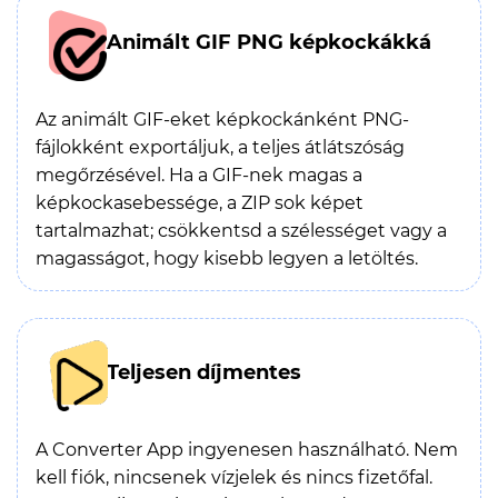
Animált GIF PNG képkockákká
Az animált GIF-eket képkockánként PNG-
fájlokként exportáljuk, a teljes átlátszóság
megőrzésével. Ha a GIF-nek magas a
képkockasebessége, a ZIP sok képet
tartalmazhat; csökkentsd a szélességet vagy a
magasságot, hogy kisebb legyen a letöltés.
Teljesen díjmentes
A Converter App ingyenesen használható. Nem
kell fiók, nincsenek vízjelek és nincs fizetőfal.