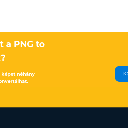
t a PNG to
z?
K
 képet néhány
nvertálhat.