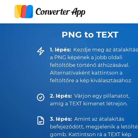
PNG to TEXT
1. lépés:
Kezdje meg az átalakítás
a PNG képének a jobb oldali
feltöltőbe történő áthúzásával.
Alternatívaként kattintson a
feltöltőre a kép kiválasztásához.
2. lépés:
Várjon egy pillanatot,
amíg a TEXT kimenet létrejön.
3. lépés:
Amint az átalakítás
befejeződött, megjelenik a letölté
gomb. Kattintson rá a TEXT kép