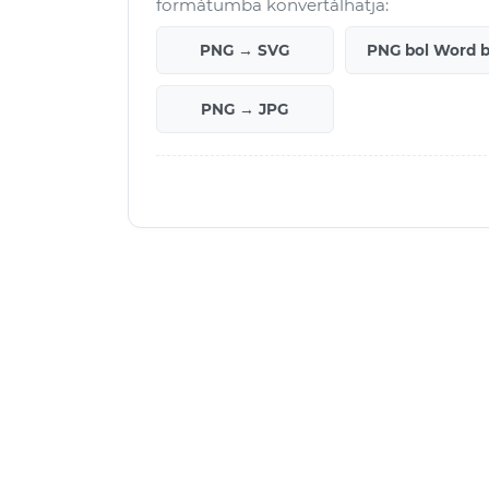
formátumba konvertálhatja:
PNG → SVG
PNG bol Word 
PNG → JPG