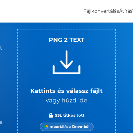
Fájlkonvertálás
Átírás
PNG 2 TEXT
t
Kattints és válassz fájlt
vagy húzd ide
SSL titkosított
s
Importálás a Drive-ból