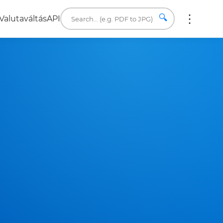
🔍
Valutaváltás
API