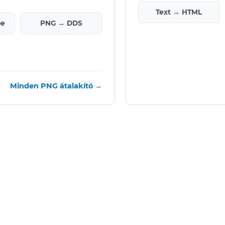
Text → HTML
be
PNG → DDS
Minden PNG átalakító →