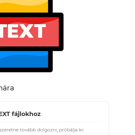
mára
EXT fájlokhoz
 szeretne tovább dolgozni, próbálja ki: