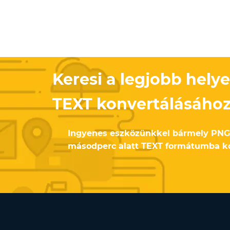
Keresi a legjobb helye
TEXT konvertálásáho
Ingyenes eszközünkkel bármely PNG
másodperc alatt TEXT formátumba ko