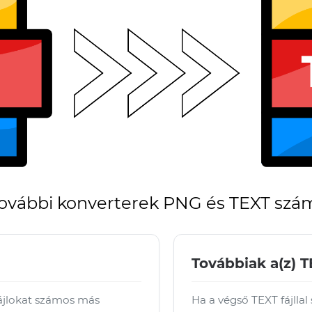
ovábbi konverterek PNG és TEXT szá
Továbbiak a(z) T
fájlokat számos más
Ha a végső TEXT fájllal