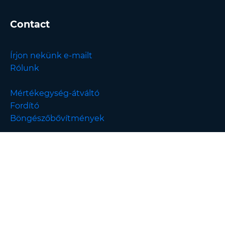
Contact
Írjon nekünk e-mailt
Rólunk
Mértékegység-átváltó
Fordító
Böngészőbővítmények
English