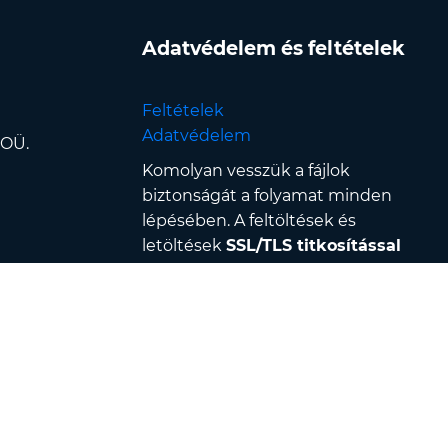
Adatvédelem és feltételek
Feltételek
Adatvédelem
 OÜ.
Komolyan vesszük a fájlok
biztonságát a folyamat minden
lépésében. A feltöltések és
letöltések
SSL/TLS titkosítással
vannak védve, a fájlokat
biztonságos
adatközpontokban
dolgozzuk
fel, és szigorú hozzáférés-vezérlés
& hitelesítés védi — továbbá
minden fájl automatikusan
törlődik
a konvertálás után 120
percen belül
.