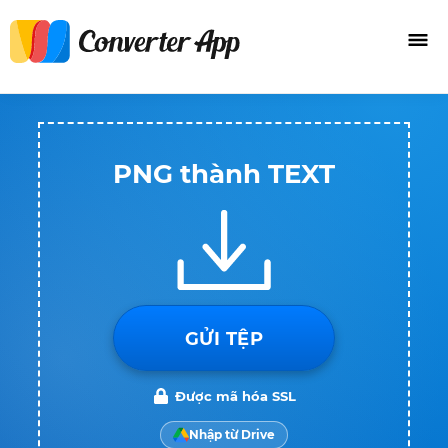
PNG thành TEXT
GỬI TỆP
Được mã hóa SSL
Nhập từ Drive