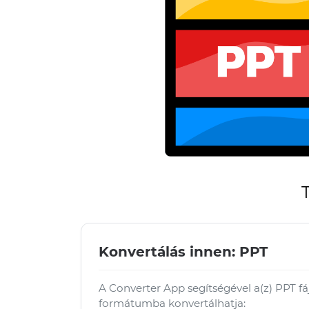
Konvertálás innen: PPT
A Converter App segítségével a(z) PPT f
formátumba konvertálhatja: