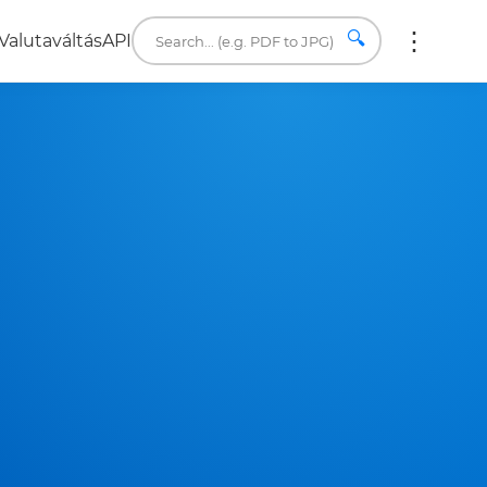
🔍
Valutaváltás
API