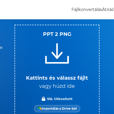
Fájlkonvertálás
Átírás
PPT 2 PNG
je
Kattints és válassz fájlt
vagy húzd ide
SSL titkosított
Importálás a Drive-ból