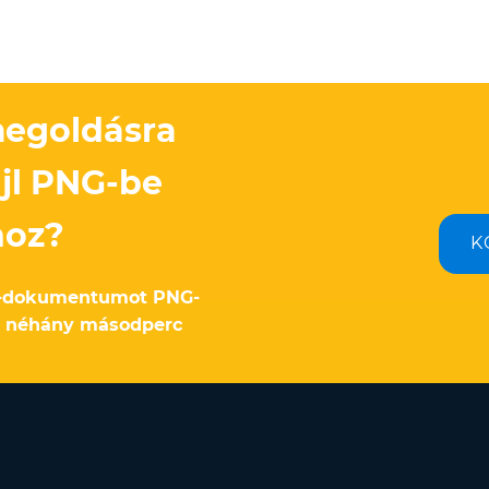
megoldásra
ájl PNG-be
hoz?
K
T-dokumentumot PNG-
e néhány másodperc