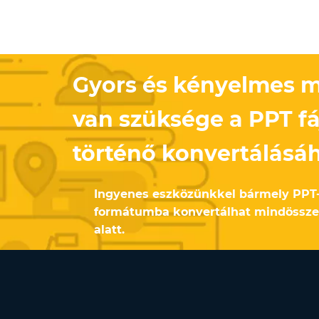
Gyors és kényelmes 
van szüksége a PPT f
történő konvertálásá
Ingyenes eszközünkkel bármely PP
formátumba konvertálhat mindössz
alatt.