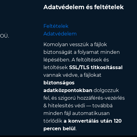
Adatvédelem és feltételek
Feltételek
Adatvédelem
 OÜ.
Komolyan vesszük a fájlok
biztonságát a folyamat minden
lépésében. A feltöltések és
letöltések
SSL/TLS titkosítással
vannak védve, a fájlokat
biztonságos
adatközpontokban
dolgozzuk
fel, és szigorú hozzáférés-vezérlés
& hitelesítés védi — továbbá
minden fájl automatikusan
törlődik
a konvertálás után 120
percen belül
.