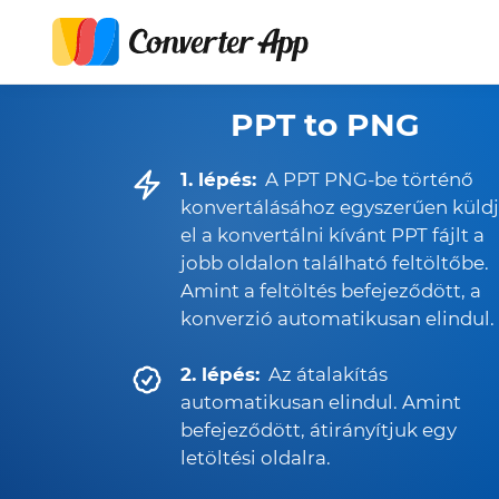
PPT to PNG
1. lépés:
A PPT PNG-be történő
konvertálásához egyszerűen küld
el a konvertálni kívánt PPT fájlt a
jobb oldalon található feltöltőbe.
Amint a feltöltés befejeződött, a
konverzió automatikusan elindul.
2. lépés:
Az átalakítás
automatikusan elindul. Amint
befejeződött, átirányítjuk egy
letöltési oldalra.