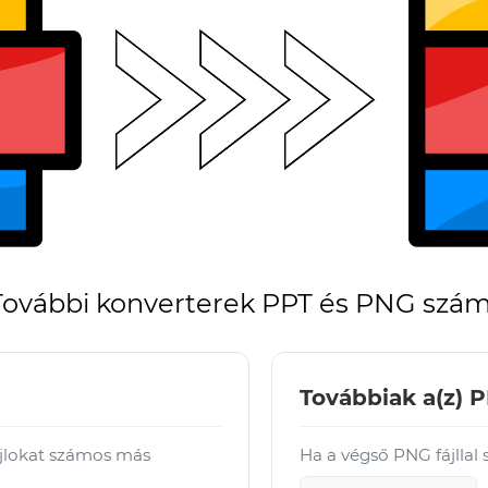
További konverterek PPT és PNG szá
Továbbiak a(z) 
ájlokat számos más
Ha a végső PNG fájllal 