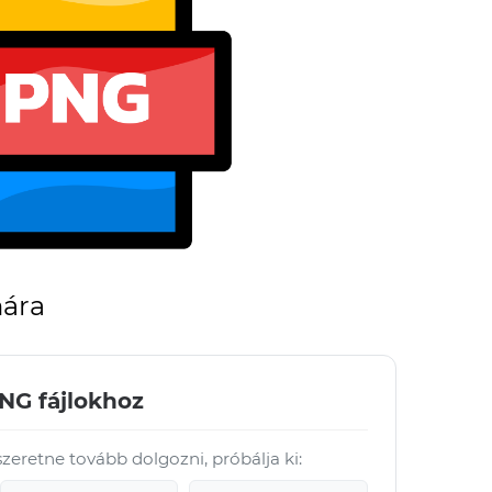
mára
PNG fájlokhoz
szeretne tovább dolgozni, próbálja ki: