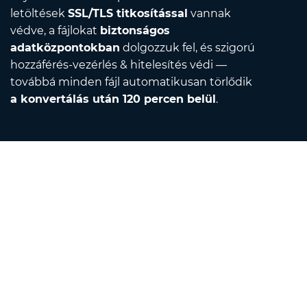
letöltések
SSL/TLS titkosítással
vannak
védve, a fájlokat
biztonságos
adatközpontokban
dolgozzuk fel, és szigorú
hozzáférés-vezérlés & hitelesítés védi —
továbbá minden fájl automatikusan törlődik
a konvertálás után 120 percen belül
.
Contact
Írjon nekünk e-mailt
Rólunk
Mértékegység-átváltó
Fordító