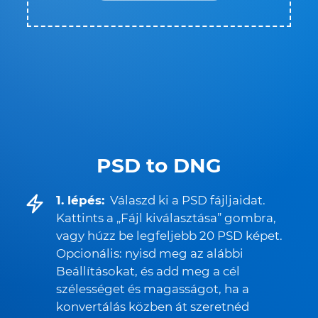
PSD to DNG
1. lépés:
Válaszd ki a PSD fájljaidat.
Kattints a „Fájl kiválasztása” gombra,
vagy húzz be legfeljebb 20 PSD képet.
Opcionális: nyisd meg az alábbi
Beállításokat, és add meg a cél
szélességet és magasságot, ha a
konvertálás közben át szeretnéd