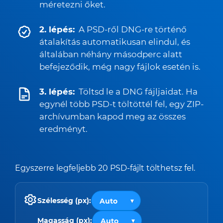
méretezni őket.
2. lépés:
A PSD-ről DNG-re történő
átalakítás automatikusan elindul, és
általában néhány másodperc alatt
befejeződik, még nagy fájlok esetén is.
3. lépés:
Töltsd le a DNG fájljaidat. Ha
egynél több PSD-t töltöttél fel, egy ZIP-
archívumban kapod meg az összes
eredményt.
Egyszerre legfeljebb 20 PSD-fájlt tölthetsz fel.
Szélesség (px):
Magasság (px):