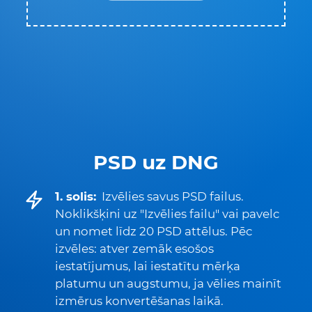
PSD uz DNG
1. solis:
Izvēlies savus PSD failus.
Noklikšķini uz "Izvēlies failu" vai pavelc
un nomet līdz 20 PSD attēlus. Pēc
izvēles: atver zemāk esošos
iestatījumus, lai iestatītu mērķa
platumu un augstumu, ja vēlies mainīt
izmērus konvertēšanas laikā.