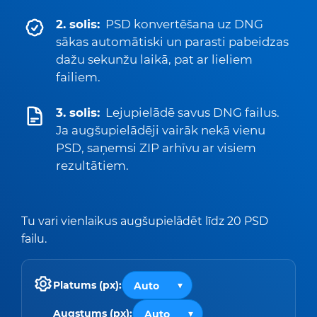
2. solis:
PSD konvertēšana uz DNG
sākas automātiski un parasti pabeidzas
dažu sekunžu laikā, pat ar lieliem
failiem.
3. solis:
Lejupielādē savus DNG failus.
Ja augšupielādēji vairāk nekā vienu
PSD, saņemsi ZIP arhīvu ar visiem
rezultātiem.
Tu vari vienlaikus augšupielādēt līdz 20 PSD
failu.
Platums (px):
Augstums (px):