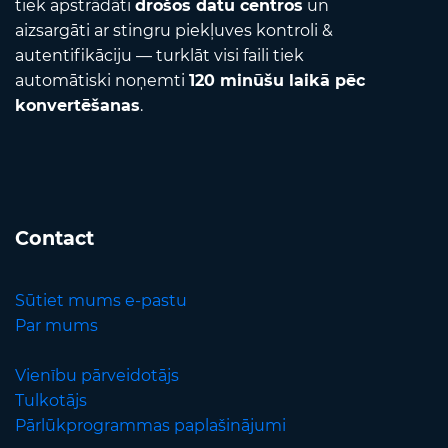
tiek apstrādāti
drošos datu centros
un
aizsargāti ar stingru piekļuves kontroli &
autentifikāciju — turklāt visi faili tiek
automātiski noņemti
120 minūšu laikā pēc
konvertēšanas
.
Contact
Sūtiet mums e-pastu
Par mums
Vienību pārveidotājs
Tulkotājs
Pārlūkprogrammas paplašinājumi