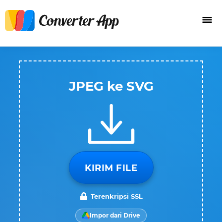
JPEG ke SVG
KIRIM FILE
Terenkripsi SSL
Impor dari Drive