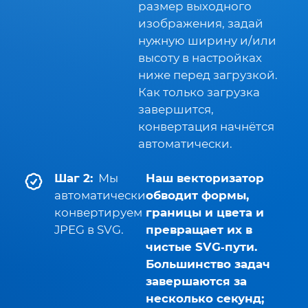
размер выходного
изображения, задай
нужную ширину и/или
высоту в настройках
ниже перед загрузкой.
Как только загрузка
завершится,
конвертация начнётся
автоматически.
Шаг 2:
Мы
Наш векторизатор
автоматически
обводит формы,
конвертируем
границы и цвета и
JPEG в SVG.
превращает их в
чистые SVG‑пути.
Большинство задач
завершаются за
несколько секунд;