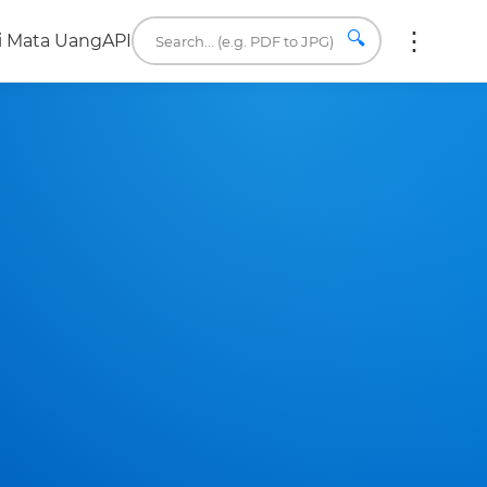
🔍
i Mata Uang
API