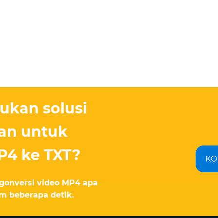
kan solusi
an untuk
P4 ke TXT?
KO
gonversi video MP4 apa
m beberapa detik.