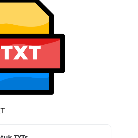
XT
tuk TXTs