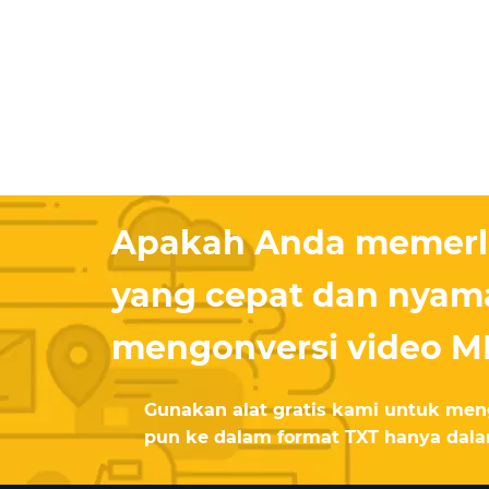
Apakah Anda memerlu
yang cepat dan nyam
mengonversi video M
Gunakan alat gratis kami untuk men
pun ke dalam format TXT hanya dala