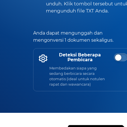
unduh. Klik tombol tersebut untu
mengunduh file TXT Anda.
Anda dapat mengunggah dan
mengonversi 1 dokumen sekaligus.
Deteksi Beberapa
Pembicara
Membedakan siapa yang
sedang berbicara secara
otomatis (ideal untuk notulen
rapat dan wawancara)