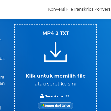
Konversi File
Transkripsi
Konvers
MP4 2 TXT
n
da,
Klik untuk memilih file
ara
atau seret ke sini
kan
Terenkripsi SSL
Impor dari Drive
l