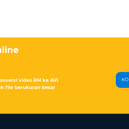
line
KO
nversi video RM ke AVI
k file berukuran besar