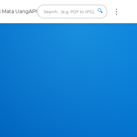
🔍
i Mata Uang
API