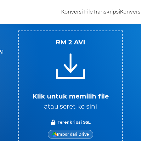
Konversi File
Transkripsi
Konvers
RM 2 AVI
ng
Klik untuk memilih file
atau seret ke sini
Terenkripsi SSL
Impor dari Drive