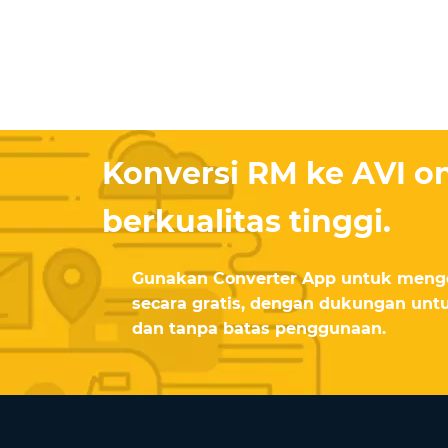
Konversi RM ke AVI on
berkualitas tinggi.
Gunakan Converter App untuk mengo
secara gratis, dengan dukungan untu
dan tanpa batas penggunaan.