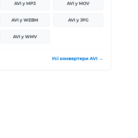
AVI у MP3
AVI у MOV
AVI у WEBM
AVI у JPG
AVI у WMV
Усі конвертери AVI →