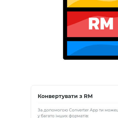
Конвертувати з RM
За допомогою Converter App ти може
у багато інших форматів: