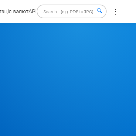
🔍
ація валют
API