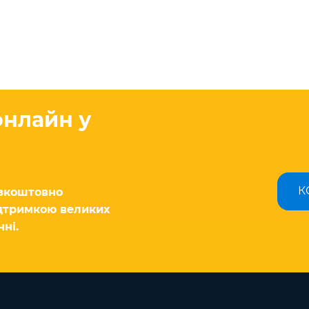
онлайн у
К
езкоштовно
ідтримкою великих
ні.