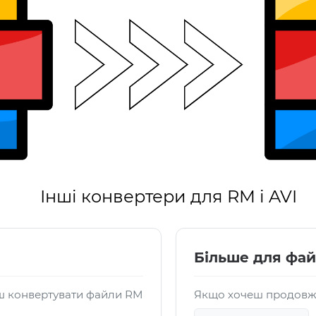
Інші конвертери для RM і AVI
Більше для фай
ш конвертувати файли RM
Якщо хочеш продовжит