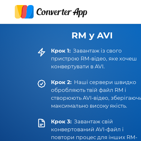
RM у AVI
Крок 1:
Завантаж із свого
пристрою RM-відео, яке хочеш
конвертувати в AVI.
Крок 2:
Наші сервери швидко
обробляють твій файл RM і
створюють AVI-відео, зберігаюч
максимально високу якість.
Крок 3:
Завантаж свій
конвертований AVI-файл і
повтори процес для інших RM-