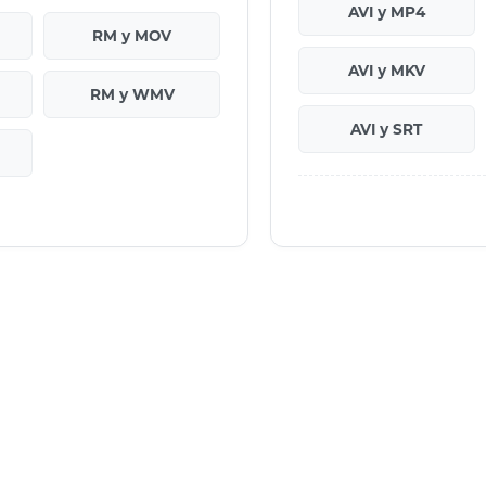
AVI у MP4
RM у MOV
AVI у MKV
RM у WMV
AVI у SRT