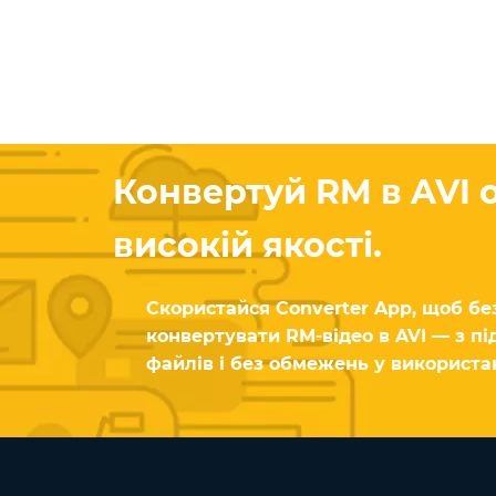
Конвертуй RM в AVI 
високій якості.
Скористайся Converter App, щоб б
конвертувати RM-відео в AVI — з п
файлів і без обмежень у використан