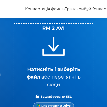
Конвертація файлів
Транскрибуй
Конверт
RM 2 AVI
Натисніть і виберіть
и
файл
або перетягніть
сюди
Зашифровано SSL
Імпортувати з Drive