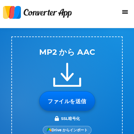
MP2 から AAC
ファイルを送信
SSL暗号化
Drive からインポート