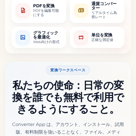
通貨コンバー
PDFを変換
ター
PDFを編集可能
リアルタイム為
にする
替レート
グラフィック
単位を変換
を最適化
正確な測定値
Web向けの形式
変換ワークスペース
私たちの使命：日常の変
換を誰でも無料で利用で
きるようにすること。
Converter App は、アカウント、インストール、試用
版、有料制限を強いることなく、ファイル、メディ